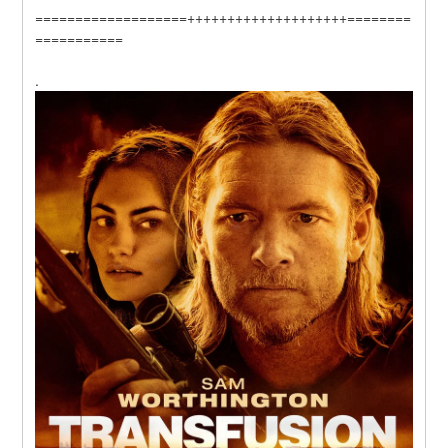
===================++++++++++++++++++++========
===========
.